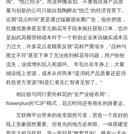
阅“、”悦己经济“。而这种搬策划、不重视自身产品质
量与创新的公司只能自我陶醉在”悦己“的经济背景下。
近期“花点时间”更是通过猛砸朋友圈广告，低价拼团，
狂撒优惠券甚至零元购花等手段来疯狂获取订单，也许
是如此高额营销成本对于一个初创企业来说确实成本压
力过大，许多花点老顾客反馈“花材严重缩水，“品种与
图文不符”甚至下单了无法收到鲜花等问题，用户纷纷
流失，业绩增长陷入死循环。 羊毛出在羊身上，大量
铺设线上资源，成本从何而来?是消耗产品质量还是消
耗投资方资源?则是仁者见仁智者见智了。“
相比较与同行爱尚鲜花的”全产业链布局“，
flowerplus的”C2F“模式，花点时间还有很长的路要走。
互联网平台带来的改变固然可喜，营造一个良好的
线上形象固然重要。但有光的地方必有暗。一味搭建堂
而皇之的乌托邦，另一面却是”败絮其中“，终有一天会